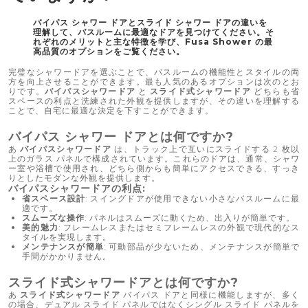
バイパス シャワー ドアとスライド シャワー ドアの違いを
理解して、バスルームに最適なドアを見つけてください。そ
れぞれのメリットと主な特徴を学び、Fusa Shower の最
高品質のオプションをご覧ください。
完璧なシャワードアを選ぶことで、バスルームの機能性とスタイルの両
方を向上させることができます。最も人気のあるオプションは次のとお
りです。
バイパスシャワードア
と
スライド式シャワードア
どちらも省
スペースの利点と洗練された外観を提供しますが、その違いを理解する
ことで、自宅に最適な決定を下すことができます。
バイパス シャワー ドアとは何ですか?
あ
バイパスシャワードア
は、トラック上で互いにスライドする 2 枚以
上のガラス パネルで構成されています。これらのドアは、通常、シャワ
ー室や浴槽で使用され、どちら側からも簡単にアクセスできる、すっき
りとしたモダンな外観を提供します。
バイパスシャワードアの利点:
省スペース設計
: スイングドアが使用できない小さなバスルームに最
適です。
スムーズな操作
: パネルはスムーズに動くため、出入りが簡単です。
美的魅力
: フレームレスまたはセミフレームレスの外観で現代的なス
タイルを実現します。
メンテナンスが簡単
: 可動部品が少ないため、メンテナンスが簡単で
手間がかかりません。
スライド式シャワードアとは何ですか?
あ
スライド式シャワードア
バイパス ドアと同様に機能しますが、多く
の場合、デュアル スライド パネルではなくシングル スライド パネルを