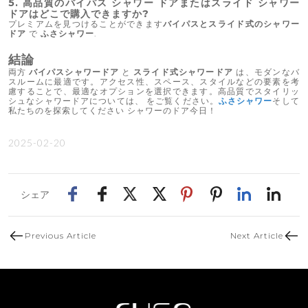
5. 高品質のバイパス シャワー ドアまたはスライド シャワー
ドアはどこで購入できますか?
プレミアムを見つけることができます
バイパスとスライド式のシャワー
ドア
で
ふさシャワー
.
結論
両方
バイパスシャワードア
と
スライド式シャワードア
は、モダンなバ
スルームに最適です。アクセス性、スペース、スタイルなどの要素を考
慮することで、最適なオプションを選択できます。高品質でスタイリッ
シュなシャワードアについては、 をご覧ください。
ふさシャワー
そして
私たちのを探索してください
シャワーのドア
今日！
2025-02-20
シェア
Previous Article
Next Article