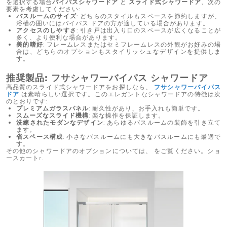
を選択する場合
バイパスシャワードア
と
スライド式シャワードア
、次の
要素を考慮してください:
バスルームのサイズ
: どちらのスタイルもスペースを節約しますが、
浴槽の囲いにはバイパス ドアの方が適している場合があります。
アクセスのしやすさ
: 引き戸は出入り口のスペースが広くなることが
多く、より便利な場合があります。
美的嗜好
: フレームレスまたはセミフレームレスの外観がお好みの場
合は、どちらのオプションもスタイリッシュなデザインを提供しま
す。
推奨製品:
フサシャワーバイパス シャワードア
高品質のスライド式シャワードアをお探しなら、
フサシャワーバイパス
ドア
は素晴らしい選択です。このエレガントなシャワードアの特徴は次
のとおりです:
プレミアムガラスパネル
: 耐久性があり、お手入れも簡単です。
スムーズなスライド機構
: 楽な操作を保証します。
洗練されたモダンなデザイン
: あらゆるバスルームの装飾を引き立て
ます。
省スペース構成
: 小さなバスルームにも大きなバスルームにも最適で
す。
その他のシャワードアのオプションについては、 をご覧ください。
ショ
ースカート
r.