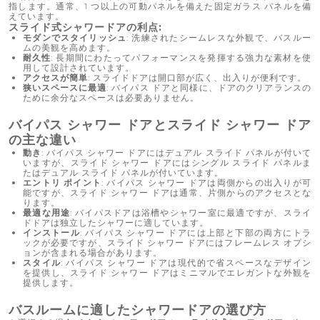
指します。通常、1 つ以上の可動パネルを備えた固定ガラス パネルを備
えています。
スライド式シャワードアの利点:
モダンでスタイリッシュ
: 洗練されたシームレスな外観で、バスルー
ムの美観を高めます。
耐久性
: 長期間にわたってパフォーマンスを発揮する強力な素材を使
用して設計されています。
アクセスが簡単
: スライドドアは開口部が広く、出入りが便利です。
狭いスペースに最適
: バイパス ドアと同様に、ドアのクリアランスの
ために余分なスペースは必要ありません。
バイパス シャワー ドアとスライド シャワー ドア
の主な違い
動き
: バイパス シャワー ドアにはデュアル スライド パネルが付いて
いますが、スライド シャワー ドアにはシングル スライド パネルま
たはデュアル スライド パネルが付いています。
エントリ ポイント
: バイパス シャワー ドアは両側からの出入りが可
能ですが、スライド シャワー ドアは通常、片側からのアクセスとな
ります。
最適な用途
: バイパスドアは浴槽やシャワー室に最適ですが、スライ
ドドアは独立したシャワーに適しています。
インストール
: バイパス シャワー ドアには上部と下部の両方にトラ
ックが必要ですが、スライド シャワー ドアにはフレームレス オプシ
ョンが含まれる場合があります。
スタイル
: バイパス シャワー ドアは現代的で省スペースなデザイン
を提供し、スライド シャワー ドアはミニマルでエレガントな外観を
提供します。
バスルームに適したシャワードアの選び方