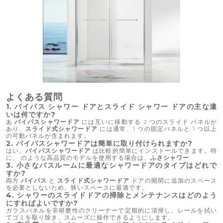
よくある質問
1. バイパス シャワー ドアとスライド シャワー ドアの主な違
いは何ですか?
あ
バイパスシャワードア
には互いに移動する 2 つのスライド パネルが
あり、
スライド式シャワードア
には通常、1 つの固定パネルと 1 つ以上
の可動パネルが含まれます。
2. バイパスシャワードアは簡単に取り付けられますか?
はい、
バイパスシャワードア
は比較的簡単にインストールできます。特
に、 のような高品質のモデルを使用する場合は、
ふさシャワー
.
3. 小さなバスルームに最適なシャワードアのタイプはどれで
すか?
両方
バイパス
と
スライド式シャワードア
ドアの開閉に追加のスペース
を必要としないため、狭いスペースに最適です。
4. シャワーのスライドドアの掃除とメンテナンスはどのよう
にすればよいですか?
ガラスパネルを非研磨性のクリーナーで定期的に清掃し、レールを拭い
てゴミを取り除き、スムーズに操作できるようにします。