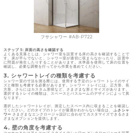
フサシャワー #AB-P722
ステップ 5: 床面の高さを確認する
よくある見落としは、シャワー室を設置する床の高さを確認することで
す。床が平らでないと、シャワー室が適切に収まらなかったり、設置中
に問題が発生したりすることがあります。水準器を使用して床の位置を
確認し、必要な調整を行ってから作業を進めてください。
3.
シャワートレイの種類を考慮する
シャワー室の寸法を測る際には、使用する予定のシャワー トレイのサイ
ズと種類も考慮する必要があります。シャワー トレイには、正方形、長
方形、さらにはカスタム形状など、さまざまな形とサイズがあります。
選択するトレイの種類は、スペースとバスルームのデザインによって異
なります。
選択したシャワートレイが、測定したスペース内に収まることを確認し
てください。どのタイプのトレイが最適かわからない場合は、
ふさシャ
ワー
さまざまなエンクロージャ設計に合わせてカスタマイズできるさま
ざまなオプションを提供します。
4.
壁の角度を考慮する
コーナーまたはアルコーブ スタイルのシャワー エンクロージャーを設置