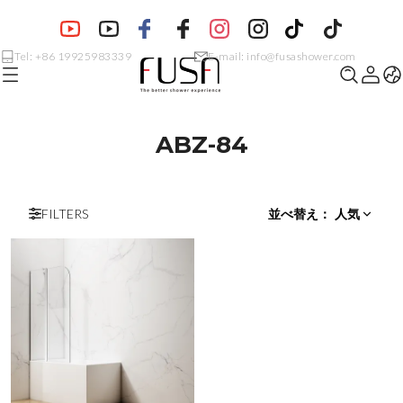
Tel: +86 19925983339
E-mail: info@fusashower.com
ABZ-84
FILTERS
並べ替え
：
人気