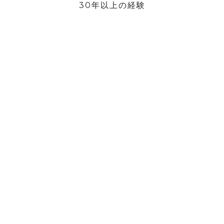
30年以上の経験
当社は業界での豊富な経験を活かし、お客様のニーズを満たす比類の
ない技術、革新的なソリューション、優れたカスタマー サービスを提
供することができます。
真の顧客ケア
当社では、すべての消費者があらゆる段階で専門的なシャワー ソリュ
ーションと個別のサポートを受けられるようにし、期待を超える充実
した体験を保証します。
FUSA賞