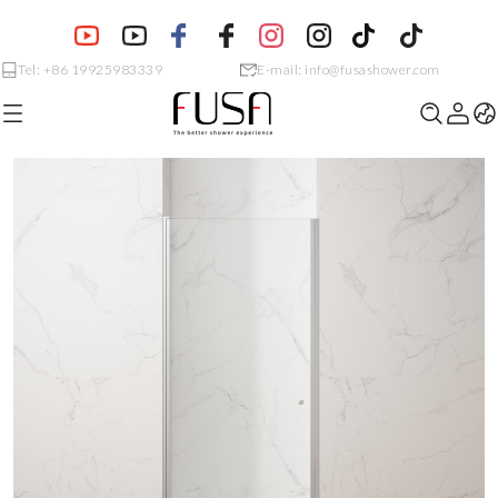
Tel: +86 19925983339
E-mail: info@fusashower.com