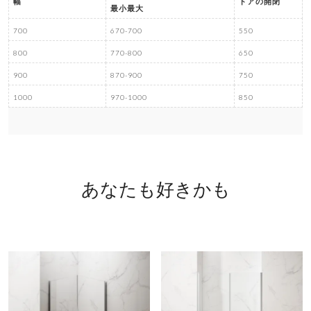
幅
ドアの開閉
最小最大
700
670-700
550
800
770-800
650
900
870-900
750
1000
970-1000
850
あなたも好きかも