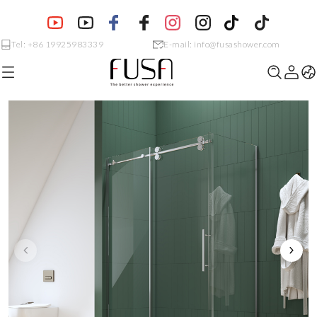
Tel: +86 19925983339
E-mail: info@fusashower.com